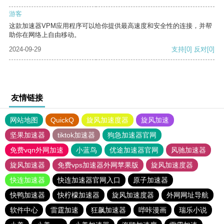
游客
这款加速器VPM应用程序可以给你提供最高速度和安全性的连接，并帮
助你在网络上自由移动。
2024-09-29
支持
[0]
反对
[0]
友情链接
网站地图
QuickQ
旋风加速度器
旋风加速
坚果加速器
tiktok加速器
狗急加速器官网
免费vqn外网加速
小蓝鸟
优途加速器官网
风驰加速器
旋风加速器
免费vps加速器外网苹果版
旋风加速度器
快连加速器
快连加速器官网入口
原子加速器
快鸭加速器
快柠檬加速器
旋风加速度器
外网网址导航
软件中心
雷霆加速
狂飙加速器
哔咔漫画
瑞乐小说