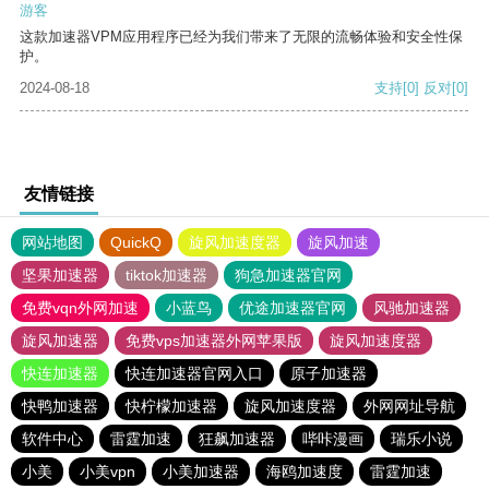
游客
这款加速器VPM应用程序已经为我们带来了无限的流畅体验和安全性保
护。
2024-08-18
支持
[0]
反对
[0]
友情链接
网站地图
QuickQ
旋风加速度器
旋风加速
坚果加速器
tiktok加速器
狗急加速器官网
免费vqn外网加速
小蓝鸟
优途加速器官网
风驰加速器
旋风加速器
免费vps加速器外网苹果版
旋风加速度器
快连加速器
快连加速器官网入口
原子加速器
快鸭加速器
快柠檬加速器
旋风加速度器
外网网址导航
软件中心
雷霆加速
狂飙加速器
哔咔漫画
瑞乐小说
小美
小美vpn
小美加速器
海鸥加速度
雷霆加速