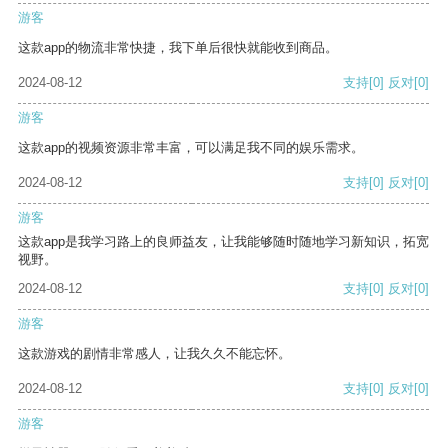
游客
这款app的物流非常快捷，我下单后很快就能收到商品。
2024-08-12
支持
[0]
反对
[0]
游客
这款app的视频资源非常丰富，可以满足我不同的娱乐需求。
2024-08-12
支持
[0]
反对
[0]
游客
这款app是我学习路上的良师益友，让我能够随时随地学习新知识，拓宽
视野。
2024-08-12
支持
[0]
反对
[0]
游客
这款游戏的剧情非常感人，让我久久不能忘怀。
2024-08-12
支持
[0]
反对
[0]
游客