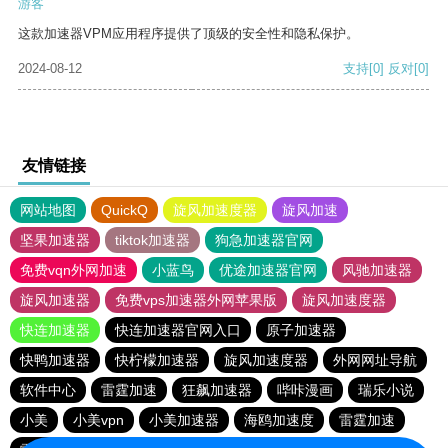
游客
这款加速器VPM应用程序提供了顶级的安全性和隐私保护。
2024-08-12
支持
[0]
反对
[0]
友情链接
网站地图
QuickQ
旋风加速度器
旋风加速
坚果加速器
tiktok加速器
狗急加速器官网
免费vqn外网加速
小蓝鸟
优途加速器官网
风驰加速器
旋风加速器
免费vps加速器外网苹果版
旋风加速度器
快连加速器
快连加速器官网入口
原子加速器
快鸭加速器
快柠檬加速器
旋风加速度器
外网网址导航
软件中心
雷霆加速
狂飙加速器
哔咔漫画
瑞乐小说
小美
小美vpn
小美加速器
海鸥加速度
雷霆加速