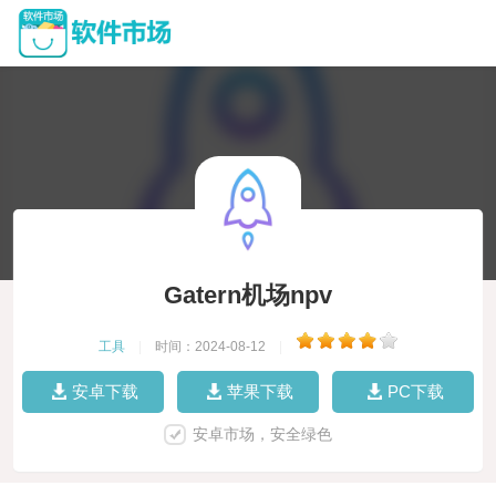
Gatern机场npv
工具
|
时间：2024-08-12
|
安卓下载
苹果下载
PC下载
安卓市场，安全绿色