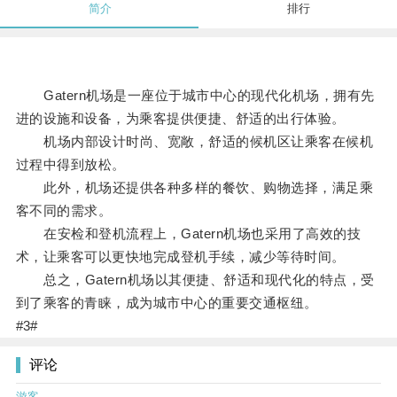
简介
排行
Gatern机场是一座位于城市中心的现代化机场，拥有先
进的设施和设备，为乘客提供便捷、舒适的出行体验。
机场内部设计时尚、宽敞，舒适的候机区让乘客在候机
过程中得到放松。
此外，机场还提供各种多样的餐饮、购物选择，满足乘
客不同的需求。
在安检和登机流程上，Gatern机场也采用了高效的技
术，让乘客可以更快地完成登机手续，减少等待时间。
总之，Gatern机场以其便捷、舒适和现代化的特点，受
到了乘客的青睐，成为城市中心的重要交通枢纽。
#3#
评论
游客